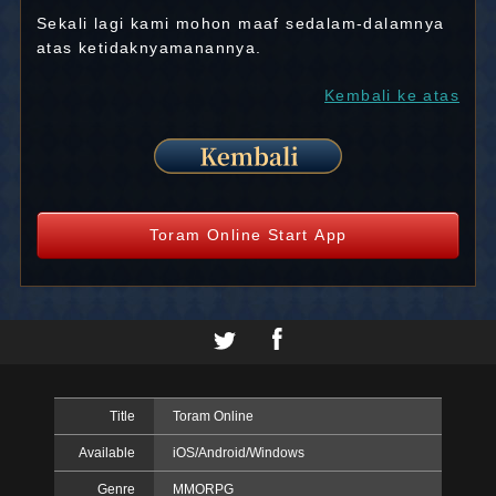
Sekali lagi kami mohon maaf sedalam-dalamnya
atas ketidaknyamanannya.
Kembali ke atas
Toram Online Start App
Title
Toram Online
Available
iOS/Android/Windows
Genre
MMORPG