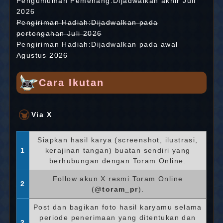
Pengumuman Pemenang:Dijadwalkan akhir Juli
2026
Pengiriman Hadiah:Dijadwalkan pada
pertengahan Juli 2026
Pengiriman Hadiah:Dijadwalkan pada awal
Agustus 2026
Cara Ikutan
Via X
Siapkan hasil karya (screenshot, ilustrasi,
1
kerajinan tangan) buatan sendiri yang
berhubungan dengan Toram Online.
Follow akun X resmi Toram Online
2
(
@toram_pr
).
Post dan bagikan foto hasil karyamu selama
periode penerimaan yang ditentukan dan
3