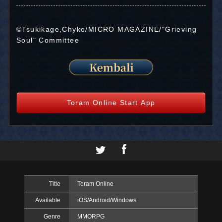
©Tsukikage,Chyko/MICRO MAGAZINE/"Grieving
Soul" Committee
Toram Online Start App
Title
Toram Online
Available
iOS/Android/Windows
Genre
MMORPG