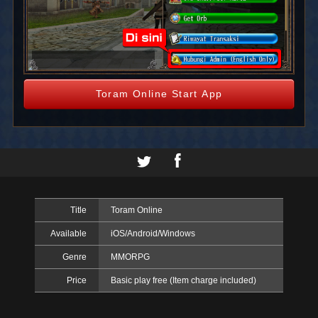
Toram Online Start App
Title
Toram Online
Available
iOS/Android/Windows
Genre
MMORPG
Price
Basic play free (Item charge included)