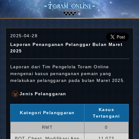
2025-04-28
Laporan Penanganan Pelanggar Bulan Maret
2025
Laporan dari Tim Pengelola Toram Online
mengenai kasus penanganan pemain yang
melakukan pelanggaran pada bulan Maret 2025.
Jenis Pelanggaran
Kasus
Kategori Pelanggaran
Tertangani
RMT
0
BOT, Cheat, Modifikasi App
11,073