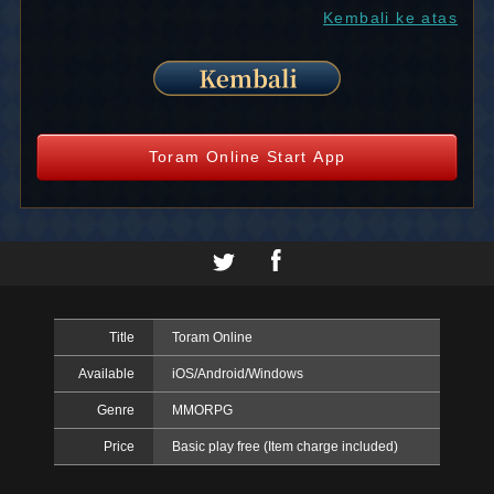
Kembali ke atas
Toram Online Start App
Title
Toram Online
Available
iOS/Android/Windows
Genre
MMORPG
Price
Basic play free (Item charge included)