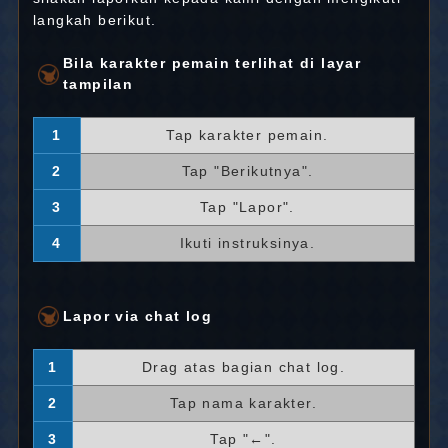
langkah berikut.
Bila karakter pemain terlihat di layar
tampilan
1
Tap karakter pemain.
2
Tap "Berikutnya".
3
Tap "Lapor".
4
Ikuti instruksinya.
Lapor via chat log
1
Drag atas bagian chat log.
2
Tap nama karakter.
3
Tap "←".